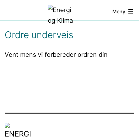
Gå
Energi
Meny
til
og
innhold
Klima
Ordre underveis
Vent mens vi forbereder ordren din