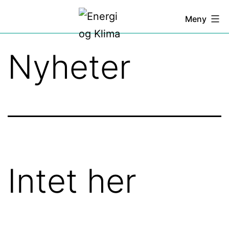
Gå
Energi
Meny
til
og
innhold
Klima
Nyheter
Intet her